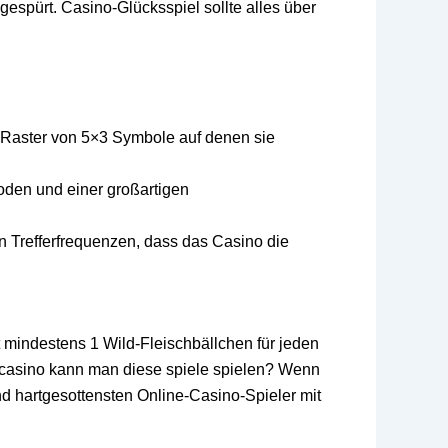
espürt. Casino-Glücksspiel sollte alles über
 Raster von 5×3 Symbole auf denen sie
oden und einer großartigen
hen Trefferfrequenzen, dass das Casino die
t mindestens 1 Wild-Fleischbällchen für jeden
e casino kann man diese spiele spielen? Wenn
d hartgesottensten Online-Casino-Spieler mit