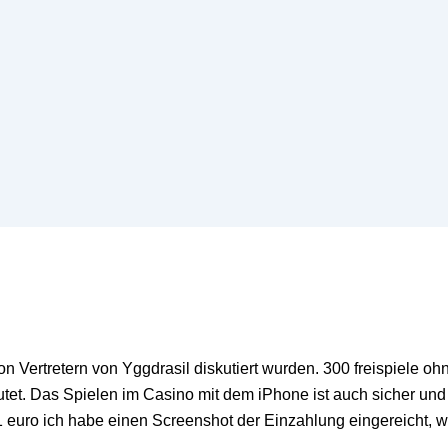
n Vertretern von Yggdrasil diskutiert wurden. 300 freispiele ohn
et. Das Spielen im Casino mit dem iPhone ist auch sicher und
r 1 euro ich habe einen Screenshot der Einzahlung eingereicht