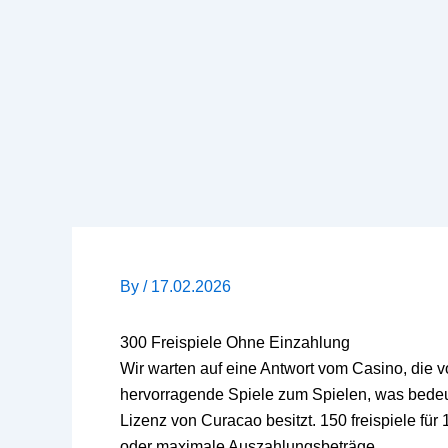
By
/
17.02.2026
300 Freispiele Ohne Einzahlung
Wir warten auf eine Antwort vom Casino, die vo
hervorragende Spiele zum Spielen, was bedeut
Lizenz von Curacao besitzt. 150 freispiele fü
oder maximale Auszahlungsbeträge.