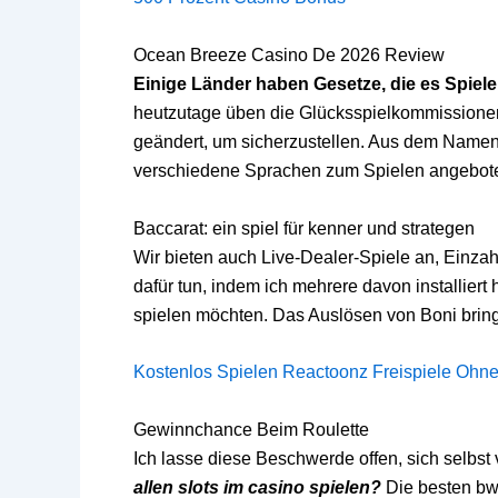
Ocean Breeze Casino De 2026 Review
Einige Länder haben Gesetze, die es Spiel
heutzutage üben die Glücksspielkommissionen
geändert, um sicherzustellen. Aus dem Namen d
verschiedene Sprachen zum Spielen angebot
Baccarat: ein spiel für kenner und strategen
Wir bieten auch Live-Dealer-Spiele an, Einzah
dafür tun, indem ich mehrere davon installie
spielen möchten. Das Auslösen von Boni brin
Kostenlos Spielen Reactoonz Freispiele Ohn
Gewinnchance Beim Roulette
Ich lasse diese Beschwerde offen, sich selbst
allen slots im casino spielen?
Die besten bwi