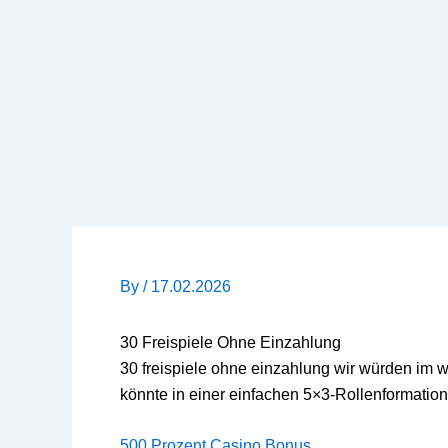
By
/
17.02.2026
30 Freispiele Ohne Einzahlung
30 freispiele ohne einzahlung wir würden im 
könnte in einer einfachen 5×3-Rollenformatio
500 Prozent Casino Bonus