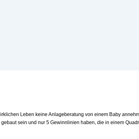
wirklichen Leben keine Anlageberatung von einem Baby annehme
n gebaut sein und nur 5 Gewinnlinien haben, die in einem Quadr