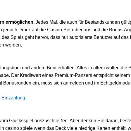
ern ermöglichen.
Jedes Mal, die auch für Bestandskunden gülti
 jedoch Druck auf die Casino-Betreiber aus und die Bonus-An
es Spiels geht hervor, dass nur autorisierte Benutzer auf das 
en werden.
lungsboni und andere Boni erhalten. Alles in allem wollen die B
rt habe. Der Kreditwert eines Premium-Panzers entspricht sein
gt Bonusrunden ein, muss sich anmelden und im Echtgeldmodus
e Einzahlung
 vom Glücksspiel auszuschließen. Aber denken Sie daran, beste
n casino spiele wenn das Deck viele niedrige Karten enthält,